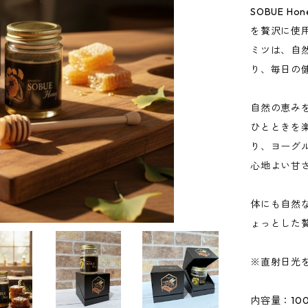
SOBUE 
を贅沢に使
ミツは、自
り、毎日の
自然の恵み
ひとときを
り、ヨーグ
心地よい甘
体にも自然な
ょっとした
※直射日光
内容量：10