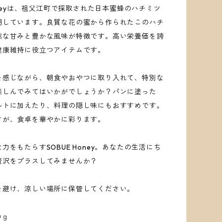
Honeyは、祖父江町で採取された日本蜜蜂のハチミツ
用しています。良質な花の蜜から作られたこのハチ
然な甘みと豊かな風味が特徴です。高い栄養価を誇
健康維持に役立つアイテムです。
を感じながら、朝食やおやつに取り入れて、特別な
楽しんでみてはいかがでしょうか？パンに塗った
ルトに加えたり、料理の隠し味にもおすすめです。
さが、食卓を華やかに彩ります。
力をもたらすSOBUE Honey。あなたの生活にち
贅沢をプラスしてみませんか？
を避け、涼しい場所に保管してください。
0ｇ