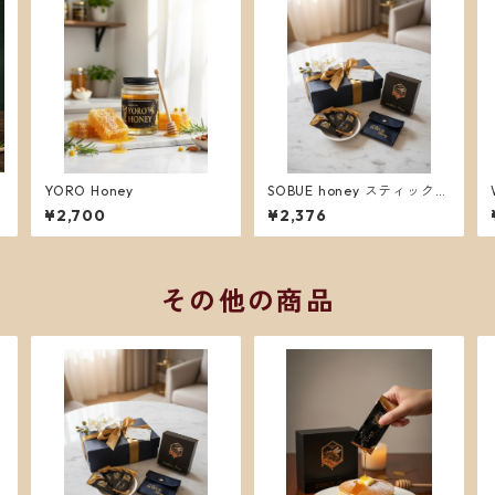
ッ
YORO Honey
SOBUE honey スティックタ
イプ（日本蜜蜂・非加熱）
¥2,700
¥2,376
ポーチ付
その他の商品