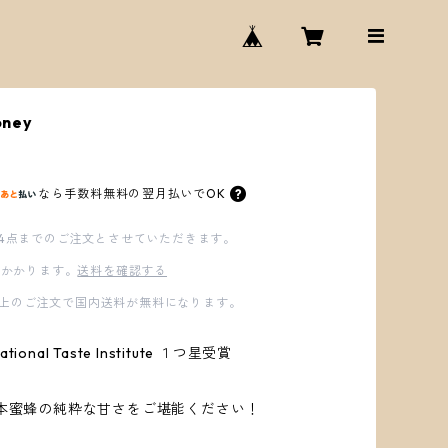
oney
なら
手数料無料の
翌月払いでOK
4点までのご注文とさせていただきます。
かかります。
送料を確認する
00以上のご注文で国内送料が無料になります。
national Taste Institute １つ星受賞
日本蜜蜂の純粋な甘さをご堪能ください！