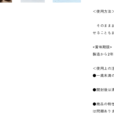
＜使用方法
そのままお
せることも
<賞味期限>
製造から2年
＜使用上の
●一歳未満
●開封後は
●商品の特
は問題あり