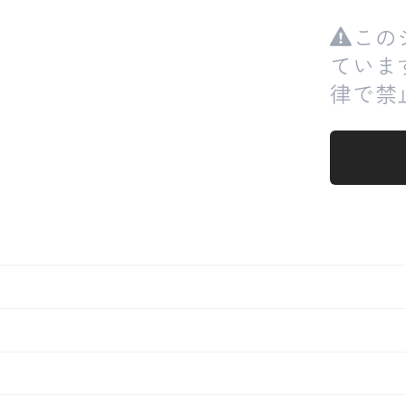
この
ていま
律で禁