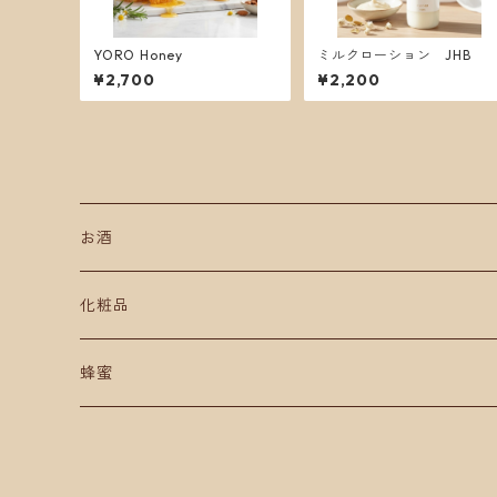
YORO Honey
ミルクローション JHB
¥2,700
¥2,200
お酒
リキュール
化粧品
ミード酒
洗顔
蜂蜜
蜂蜜酒
蜜蝋
ニホンミツバチ
日本蜜蜂
蜂蜜