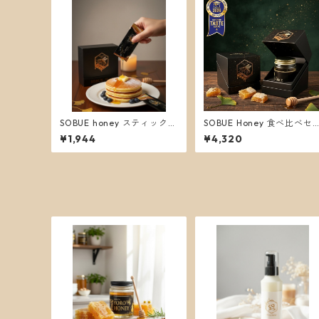
SOBUE honey スティックタ
SOBUE Honey 食べ比べセ
イプ（日本蜜蜂・非加熱)
ト
¥1,944
¥4,320