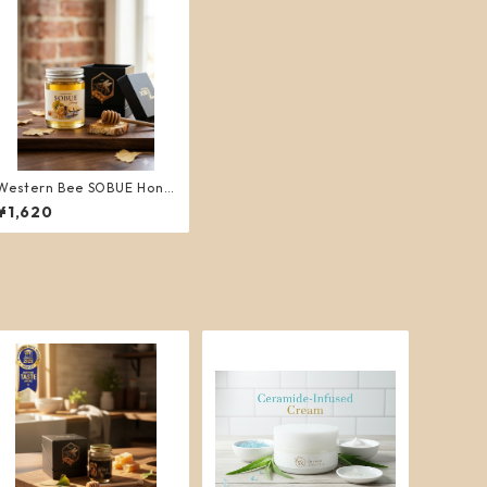
Western Bee SOBUE Hone
y
¥1,620