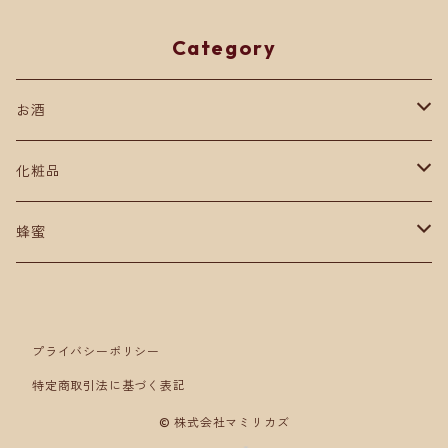
Category
お酒
リキュール
化粧品
ミード酒
洗顔
蜂蜜
蜂蜜酒
蜜蝋
ニホンミツバチ
日本蜜蜂
蜂蜜
日本みつばち
西洋蜜蜂
プライバシーポリシー
特定商取引法に基づく表記
はちみつ
© 株式会社マミリカズ